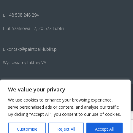
+48 508 248 294
ul. Szafirowa 17, 20-573 Lublin
kontakt@paintball-lublin.pl
Wystawiamy faktury VAT
We value your privacy
FREE WORDPRESS THEME
|
ACCESSPRESS LITE
We use cookies to enhance your browsing experience,
COPYRIGHT © 2026
PAINTBALL LUBLIN
serve personalised ads or content, and analyse our traffic.
By clicking "Accept All", you consent to our use of cookies.
Customise
Reject All
Accept All